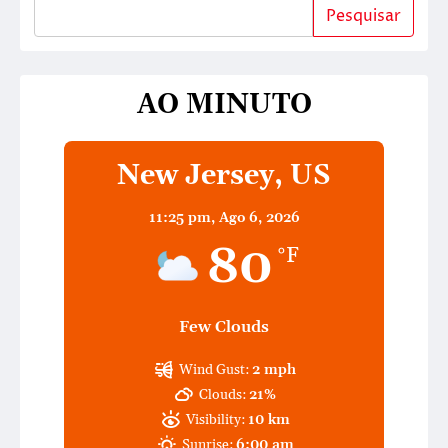
Pesquisar
AO MINUTO
New Jersey, US
11:25 pm,
Ago 6, 2026
80
°F
Few Clouds
Wind Gust:
2 mph
Clouds:
21%
Visibility:
10 km
Sunrise:
6:00 am