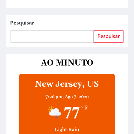
Pesquisar
Pesquisar
AO MINUTO
New Jersey, US
7:20 pm,
Ago 7, 2026
77
°F
Light Rain