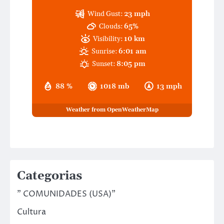
Wind Gust:
23 mph
Clouds:
65%
Visibility:
10 km
Sunrise:
6:01 am
Sunset:
8:05 pm
88 %
1018 mb
13 mph
Weather from OpenWeatherMap
Categorias
" COMUNIDADES (USA)"
Cultura