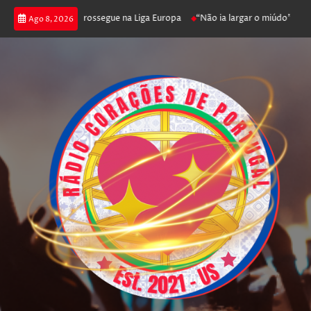
ica joga poker e prossegue na Liga Europa
“Não ia largar o miúdo”. Nadad
Ago 8, 2026