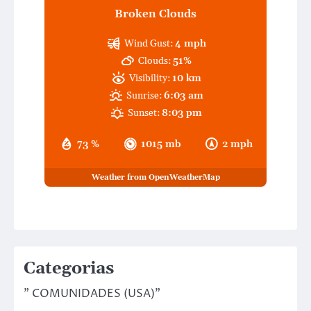
Broken Clouds
Wind Gust:
4 mph
Clouds:
51%
Visibility:
10 km
Sunrise:
6:03 am
Sunset:
8:03 pm
73 %
1015 mb
2 mph
Weather from OpenWeatherMap
Categorias
" COMUNIDADES (USA)"