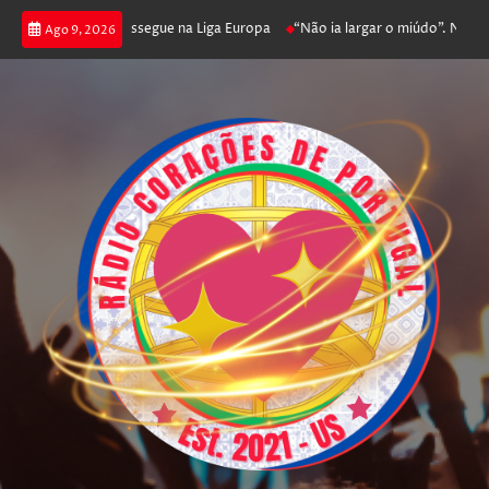
 joga poker e prossegue na Liga Europa
“Não ia largar o miúdo”. Nadador-
Ago 9, 2026