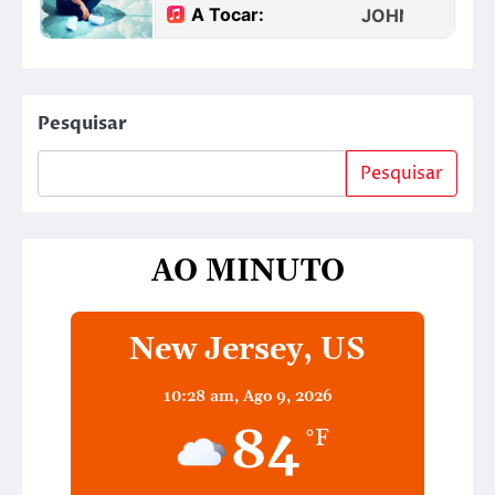
Pesquisar
Pesquisar
AO MINUTO
New Jersey, US
10:28 am,
Ago 9, 2026
84
°F