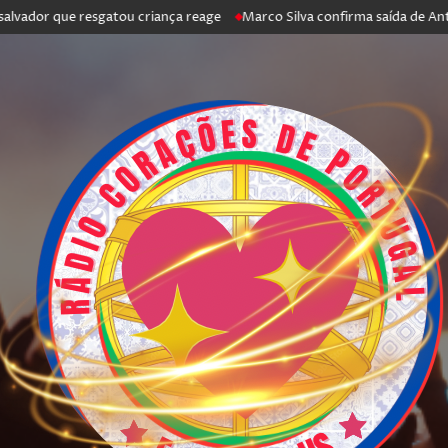
 que resgatou criança reage
Marco Silva confirma saída de António Silv