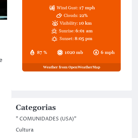
Wind Gust:
17 mph
Clouds:
22%
Visibility:
10 km
Sunrise:
6:01 am
Sunset:
8:05 pm
87 %
1020 mb
6 mph
e
Weather from OpenWeatherMap
Categorias
" COMUNIDADES (USA)"
Cultura