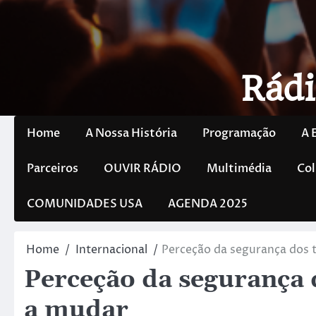
Rádi
Home
A Nossa História
Programação
A 
Parceiros
OUVIR RÁDIO
Multimédia
Col
COMUNIDADES USA
AGENDA 2025
Home
Internacional
Perceção da segurança dos t
Perceção da segurança d
a mudar