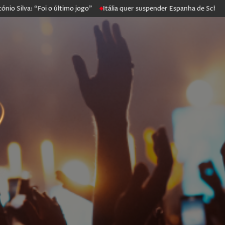
a: “Foi o último jogo”
Itália quer suspender Espanha de Schengen. M