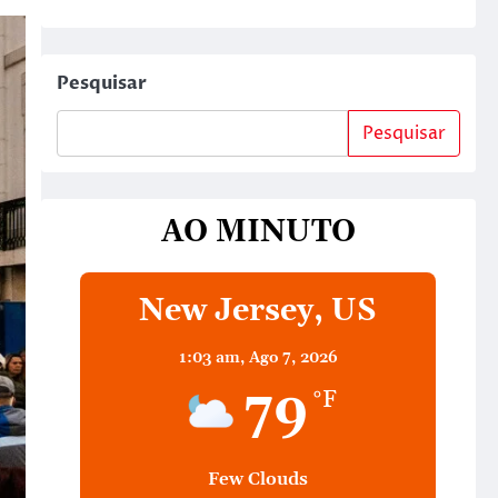
Pesquisar
Pesquisar
AO MINUTO
New Jersey, US
1:03 am,
Ago 7, 2026
79
°F
Few Clouds