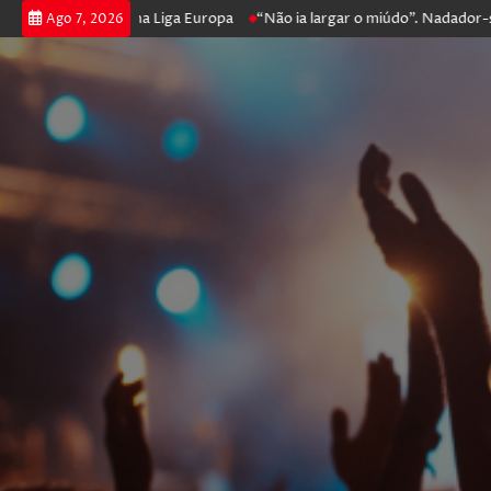
e prossegue na Liga Europa
“Não ia largar o miúdo”. Nadador-salvador
Ago 7, 2026