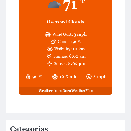
71
°F
Overcast Clouds
Wind Gust:
3 mph
Clouds:
96%
Visibility:
10 km
Sunrise:
6:02 am
Sunset:
8:04 pm
96 %
1017 mb
4 mph
Weather from OpenWeatherMap
Categorias