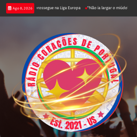
ica joga poker e prossegue na Liga Europa
“Não ia largar o miúdo”. Nadad
Ago 8, 2026