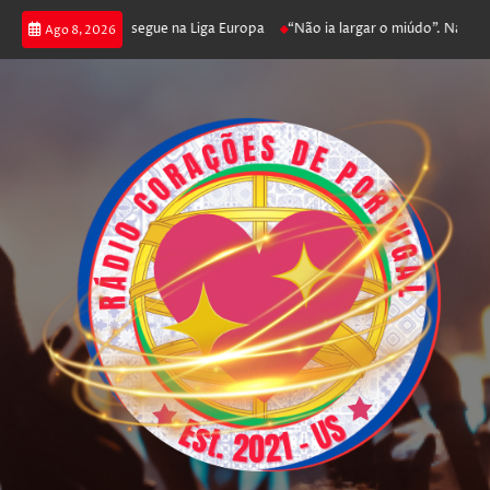
joga poker e prossegue na Liga Europa
“Não ia largar o miúdo”. Nadador-s
Ago 8, 2026