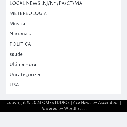
LOCAL NEWS ,NJ/NY/PA/CT/MA
METEREOLOGIA
Música
Nacionais
POLITICA
saude
Última Hora
Uncategorized
USA
Copyright © 2023 OMESTÚDIOS | Ace News by
Ascendoor
|
Powered by
WordPress
.