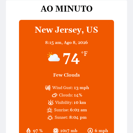
AO MINUTO
New Jersey, US
8:15 am,
Ago 8, 2026
74
°F
Few Clouds
Wind Gust:
13 mph
Clouds:
14%
Visibility:
10 km
Sunrise:
6:02 am
Sunset:
8:04 pm
97 %
1017 mb
6 mph