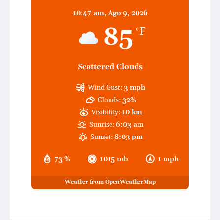
10:47 am,
Ago 9, 2026
85
°F
Scattered Clouds
Wind Gust:
3 mph
Clouds:
32%
Visibility:
10 km
Sunrise:
6:03 am
Sunset:
8:03 pm
73 %
1015 mb
1 mph
Weather from OpenWeatherMap