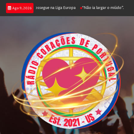
a joga poker e prossegue na Liga Europa
“Não ia largar o miúdo”. Nadador
Ago 9, 2026