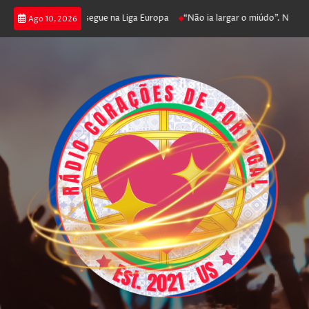
joga poker e prossegue na Liga Europa
“Não ia largar o miúdo”. Nadador-s
Ago 10, 2026