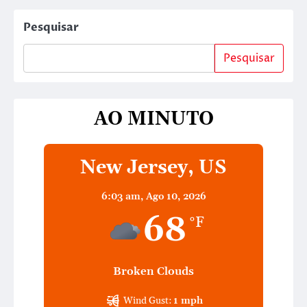
Pesquisar
Pesquisar
AO MINUTO
New Jersey, US
6:03 am,
Ago 10, 2026
68
°F
Broken Clouds
Wind Gust:
1 mph