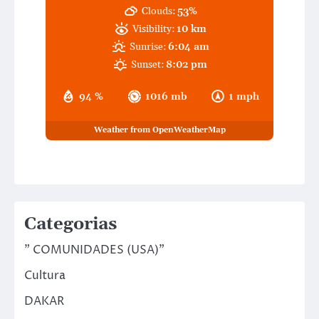
Clouds:
53%
Visibility:
10 km
Sunrise:
6:04 am
Sunset:
8:02 pm
94 %
1016 mb
1 mph
Weather from OpenWeatherMap
Categorias
" COMUNIDADES (USA)"
Cultura
DAKAR