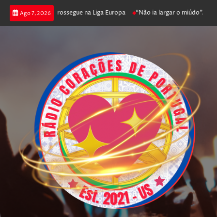
ica joga poker e prossegue na Liga Europa
“Não ia largar o miúdo”. Nadad
Ago 7, 2026