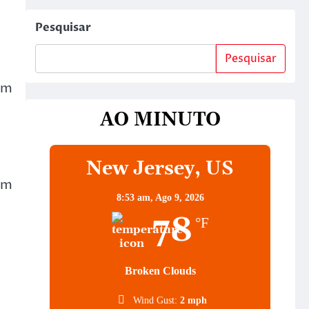
Pesquisar
Pesquisar
em
AO MINUTO
New Jersey, US
em
8:53 am,
Ago 9, 2026
78
°F
Broken Clouds
Wind Gust:
2 mph