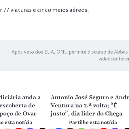
 77 viaturas e cinco meios aéreos.
a
Após veto dos EUA, ONU permite discurso de Abbas
videoconferê
diciária anda a
Antonio José Seguro e And
descoberta de
Ventura na 2.ª volta; “É
poço de Ovar
justo”, diz líder do Chega
he esta notícia
Partilhe esta notícia