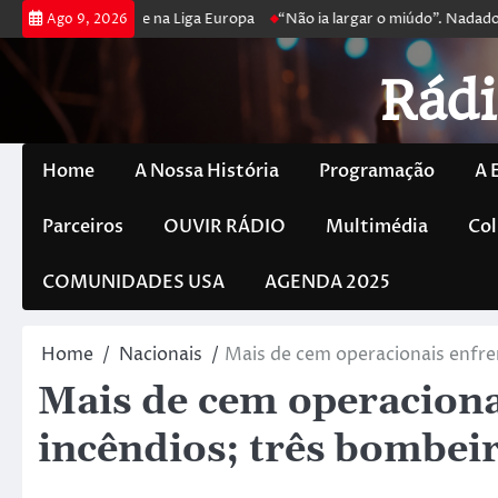
a poker e prossegue na Liga Europa
“Não ia largar o miúdo”. Nadador-
Ago 9, 2026
Rádi
Home
A Nossa História
Programação
A 
Parceiros
OUVIR RÁDIO
Multimédia
Col
COMUNIDADES USA
AGENDA 2025
Home
Nacionais
Mais de cem operacionais enfre
Mais de cem operaciona
incêndios; três bombeir