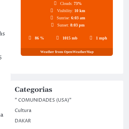
Clouds:
73%
Visibility:
10 km
Sunrise:
6:03 am
Sunset:
8:03 pm
às
86 %
1015 mb
1 mph
Weather from OpenWeatherMap
5
Categorias
" COMUNIDADES (USA)"
Cultura
la
DAKAR