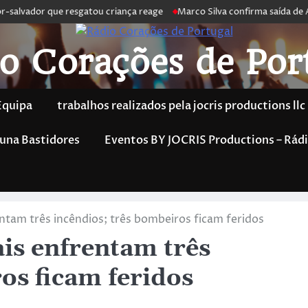
salvador que resgatou criança reage
Marco Silva confirma saída de Ant
o Corações de Por
Equipa
trabalhos realizados pela jocris productions llc
una Bastidores
Eventos BY JOCRIS Productions – Rádi
ntam três incêndios; três bombeiros ficam feridos
is enfrentam três
os ficam feridos