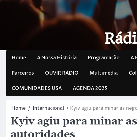
Rádi
Home
A Nossa História
Programação
A 
Parceiros
OUVIR RÁDIO
Multimédia
Col
COMUNIDADES USA
AGENDA 2025
Home
Internacional
Kyiv agiu para minar as neg
Kyiv agiu para minar a
autoridades