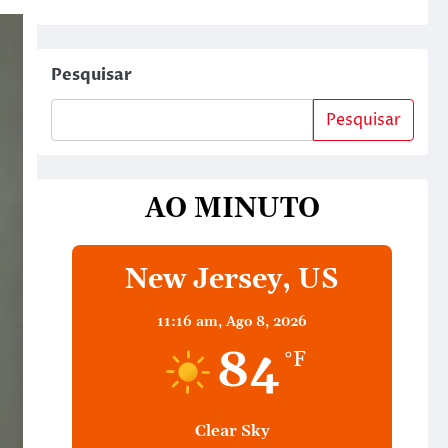
Pesquisar
Pesquisar
AO MINUTO
New Jersey, US
11:16 am,
Ago 8, 2026
84
°F
Clear Sky