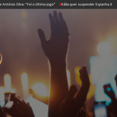
o Silva: “Foi o último jogo”
Itália quer suspender Espanha de Schen