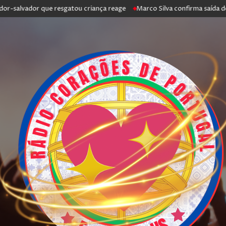
lvador que resgatou criança reage
Marco Silva confirma saída de Antóni