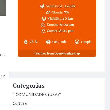
Wind Gust:
2 mph
Clouds:
7%
Visibility:
10 km
Sunrise:
6:02 am
Sunset:
8:04 pm
78 %
1017 mb
1 mph
ues
Weather from OpenWeatherMap
bre
Categorias
" COMUNIDADES (USA)"
Cultura