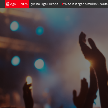
poker e prossegue na Liga Europa
“Não ia largar o miúdo”. Nadador-sa
Ago 8, 2026