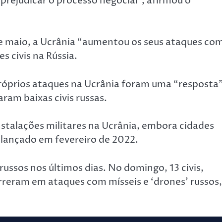
rejudicar o processo negocial”, afirmou o
de maio, a Ucrânia “aumentou os seus ataques co
s civis na Rússia.
próprios ataques na Ucrânia foram uma “resposta
am baixas civis russas.
nstalações militares na Ucrânia, embora cidades
 lançado em fevereiro de 2022.
russos nos últimos dias. No domingo, 13 civis,
rreram em ataques com mísseis e ‘drones’ russos,