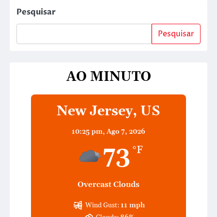
Pesquisar
Pesquisar
AO MINUTO
New Jersey, US
10:25 pm,
Ago 7, 2026
73
°F
Overcast Clouds
Wind Gust:
11 mph