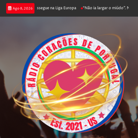
 joga poker e prossegue na Liga Europa
“Não ia largar o miúdo”. Nadador-
Ago 8, 2026