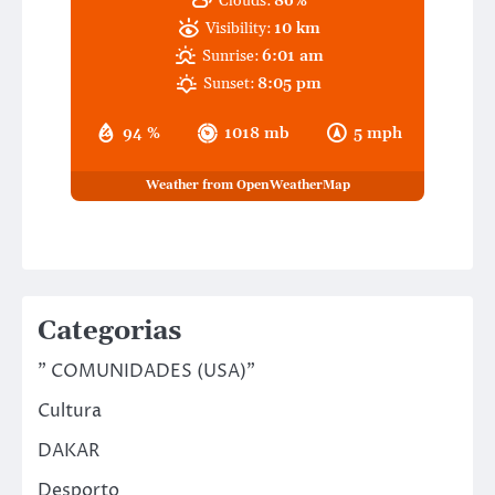
Clouds:
86%
Visibility:
10 km
Sunrise:
6:01 am
Sunset:
8:05 pm
94 %
1018 mb
5 mph
Weather from OpenWeatherMap
Categorias
" COMUNIDADES (USA)"
Cultura
DAKAR
Desporto