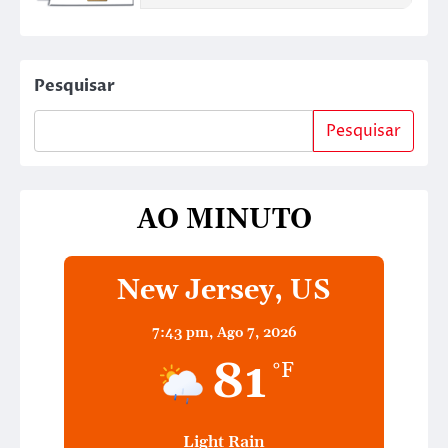
Pesquisar
Pesquisar
AO MINUTO
New Jersey, US
7:43 pm,
Ago 7, 2026
81
°F
Light Rain