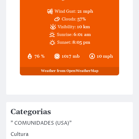
Wind Gust:
21 mph
Clouds:
57%
Visibility:
10 km
Sunrise:
6:01 am
Sunset:
8:05 pm
76 %
1017 mb
10 mph
Weather from OpenWeatherMap
Categorias
" COMUNIDADES (USA)"
Cultura