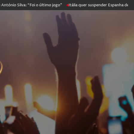
 Silva: “Foi o último jogo”
Itália quer suspender Espanha de Schenge