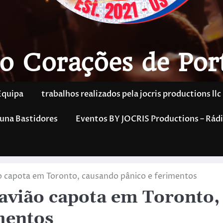
o Corações de Por
Equipa
trabalhos realizados pela jocris productions llc
una Bastidores
Eventos BY JOCRIS Productions – Rádi
o capota em Toronto, causando pânico e ferimentos
 avião capota em Toronto,
mentos