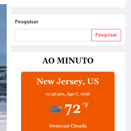
Pesquisar
Pesquisar
AO MINUTO
New Jersey, US
11:30 pm,
Ago 7, 2026
72
°F
Overcast Clouds