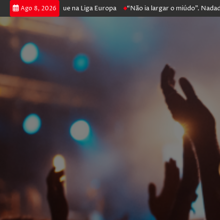
oker e prossegue na Liga Europa
“Não ia largar o miúdo”. Nadador-salv
Ago 8, 2026