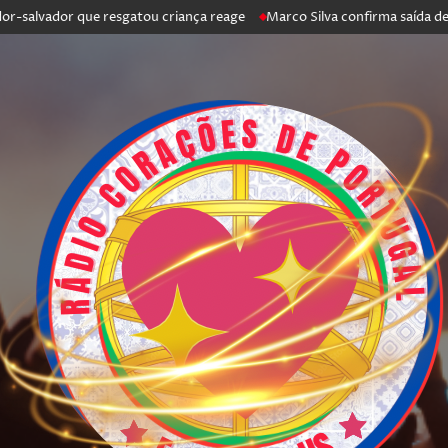
ador que resgatou criança reage
Marco Silva confirma saída de António