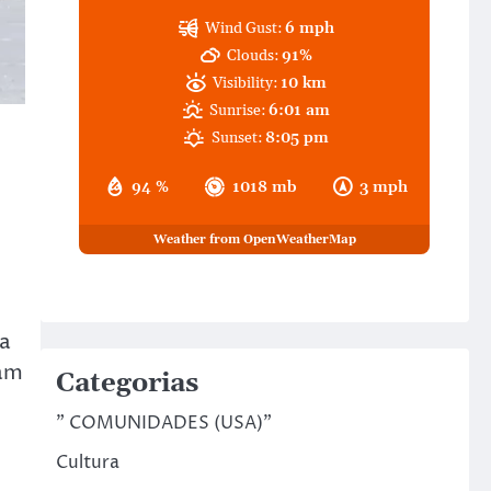
Wind Gust:
6 mph
Clouds:
91%
Visibility:
10 km
Sunrise:
6:01 am
Sunset:
8:05 pm
94 %
1018 mb
3 mph
Weather from OpenWeatherMap
va
ram
Categorias
" COMUNIDADES (USA)"
Cultura