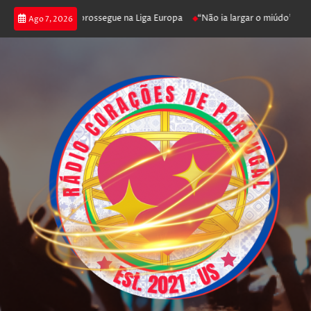
ica joga poker e prossegue na Liga Europa
“Não ia largar o miúdo”. Nadad
Ago 7, 2026