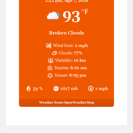
2:42 pm,
Ago 7, 2026
93
°F
Broken Clouds
Wind Gust:
2 mph
Clouds:
77%
Visibility:
10 km
Sunrise:
6:01 am
Sunset:
8:05 pm
59 %
1017 mb
1 mph
Weather from OpenWeatherMap