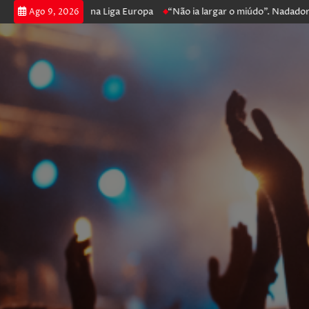
oker e prossegue na Liga Europa
“Não ia largar o miúdo”. Nadador-sal
Ago 9, 2026