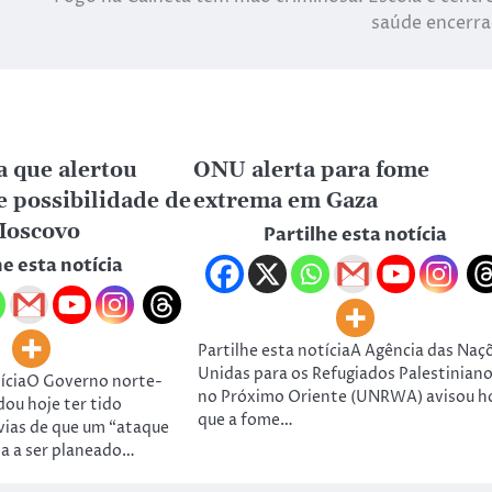
saúde encerr
 que alertou
ONU alerta para fome
e possibilidade de
extrema em Gaza
Moscovo
Partilhe esta notícia
he esta notícia
Partilhe esta notíciaA Agência das Naç
Unidas para os Refugiados Palestinian
tíciaO Governo norte-
no Próximo Oriente (UNRWA) avisou h
ou hoje ter tido
que a fome…
vias de que um “ataque
va a ser planeado…