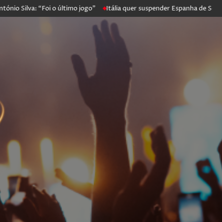
o Silva: “Foi o último jogo”
Itália quer suspender Espanha de Scheng