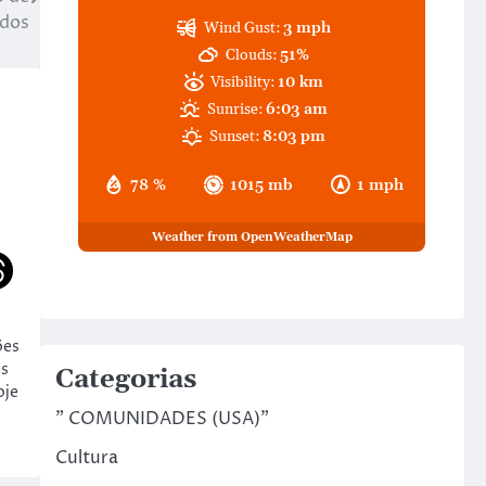
ados
Wind Gust:
3 mph
Clouds:
51%
Visibility:
10 km
Sunrise:
6:03 am
Sunset:
8:03 pm
78 %
1015 mb
1 mph
Weather from OpenWeatherMap
ões
os
Categorias
oje
" COMUNIDADES (USA)"
Cultura