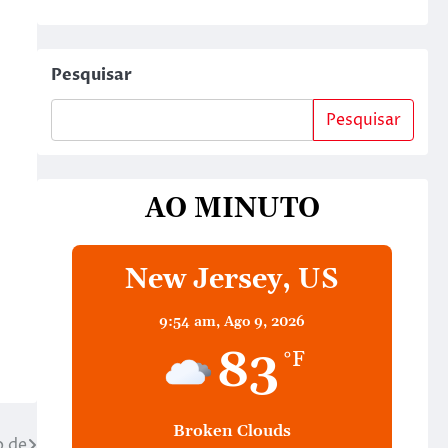
Pesquisar
Pesquisar
AO MINUTO
New Jersey, US
9:54 am,
Ago 9, 2026
83
°F
Broken Clouds
o de