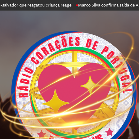
vador que resgatou criança reage
Marco Silva confirma saída de Antóni