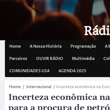
Rádi
Home
A Nossa História
Programação
A 
Parceiros
OUVIR RÁDIO
Multimédia
Col
COMUNIDADES USA
AGENDA 2025
Home
Internacional
Incerteza econômica na Euro
Incerteza econômica na 
para a procura de petró