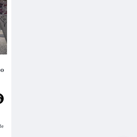
do
de