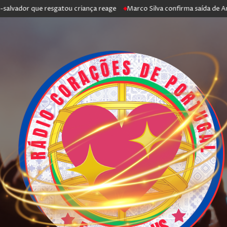
or que resgatou criança reage
Marco Silva confirma saída de António S