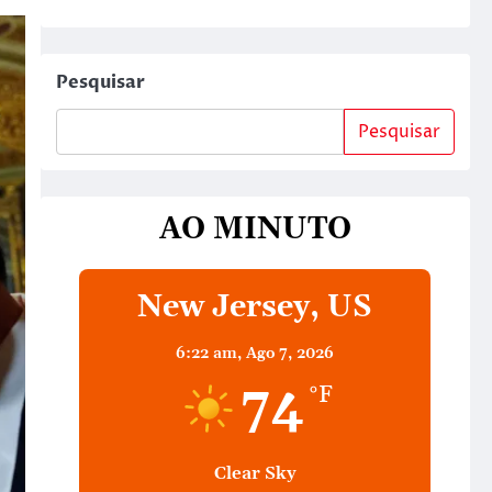
Pesquisar
Pesquisar
AO MINUTO
New Jersey, US
6:22 am,
Ago 7, 2026
74
°F
Clear Sky