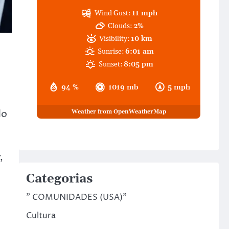
Wind Gust:
11 mph
Clouds:
2%
Visibility:
10 km
Sunrise:
6:01 am
Sunset:
8:05 pm
94 %
1019 mb
5 mph
do
Weather from OpenWeatherMap
,
Categorias
" COMUNIDADES (USA)"
Cultura