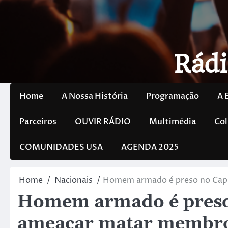
Rádi
Home
A Nossa História
Programação
A 
Parceiros
OUVIR RÁDIO
Multimédia
Col
COMUNIDADES USA
AGENDA 2025
Home
Nacionais
Homem armado é preso no Capi
Homem armado é preso 
ameaçar matar membro