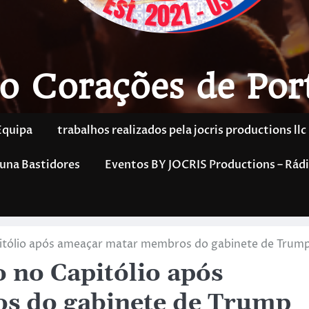
o Corações de Por
Equipa
trabalhos realizados pela jocris productions llc
una Bastidores
Eventos BY JOCRIS Productions – Rádi
tólio após ameaçar matar membros do gabinete de Trum
no Capitólio após
s do gabinete de Trump