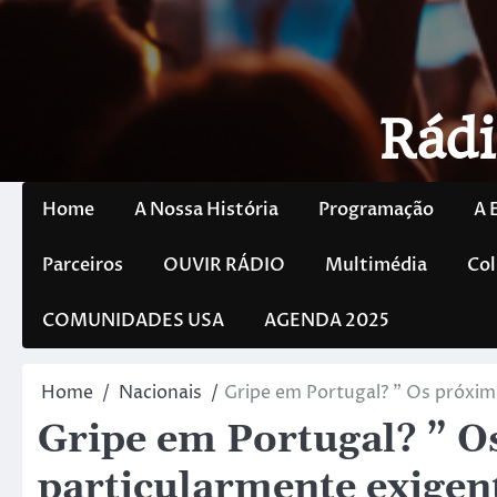
Rádi
Home
A Nossa História
Programação
A 
Parceiros
OUVIR RÁDIO
Multimédia
Col
COMUNIDADES USA
AGENDA 2025
Home
Nacionais
Gripe em Portugal? ” Os próxim
Gripe em Portugal? ” O
particularmente exigen