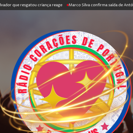
que resgatou criança reage
Marco Silva confirma saída de António Silva