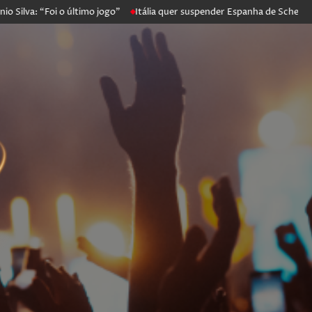
: “Foi o último jogo”
Itália quer suspender Espanha de Schengen. Ma