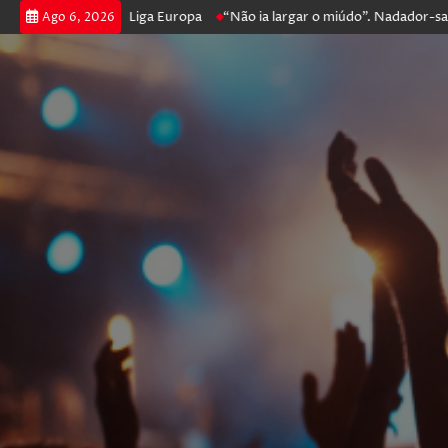
 prossegue na Liga Europa
“Não ia largar o miúdo”. Nadador-salvador 
Ago 6, 2026