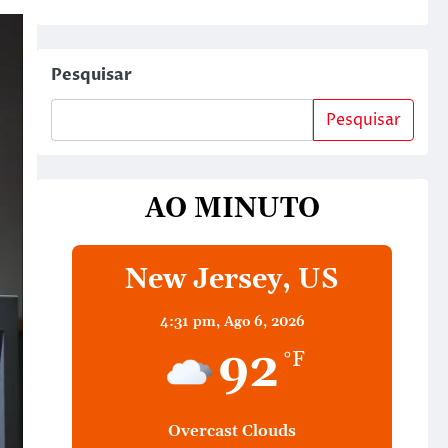
Pesquisar
Pesquisar
AO MINUTO
New Jersey, US
4:31 pm,
Ago 6, 2026
92
°F
Overcast Clouds