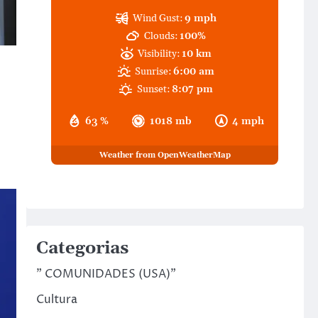
Wind Gust:
9 mph
Clouds:
100%
Visibility:
10 km
Sunrise:
6:00 am
Sunset:
8:07 pm
63 %
1018 mb
4 mph
Weather from OpenWeatherMap
Categorias
" COMUNIDADES (USA)"
Cultura