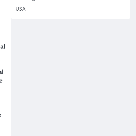
USA
al
al
e
o