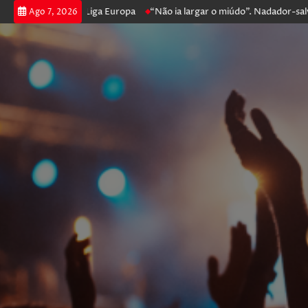
ossegue na Liga Europa
“Não ia largar o miúdo”. Nadador-salvador que
Ago 7, 2026