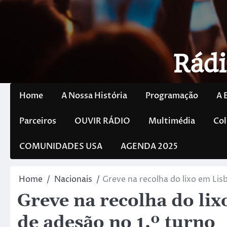
Rádi
Home
A Nossa História
Programação
A 
Parceiros
OUVIR RÁDIO
Multimédia
Col
COMUNIDADES USA
AGENDA 2025
Home
Nacionais
Greve na recolha do lixo em Lis
Greve na recolha do lix
de adesão no 1.º turno