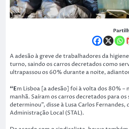
Partil
A adesão à greve de trabalhadores da higien
turno, saindo os carros decretados como ser
ultrapassou os 60% durante a noite, adiantou
“E
m Lisboa [a adesão] foi à volta dos 80% –
manhã. Saíram os carros decretados para os s
determinou”, disse à Lusa Carlos Fernandes, 
Administração Local (STAL).