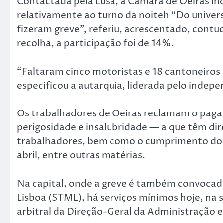
Contactada pela Lusa, a Câmara de Oeiras 
relativamente ao turno da noiteh “Do univer
fizeram greve”, referiu, acrescentado, contud
recolha, a participação foi de 14%.
“Faltaram cinco motoristas e 18 cantoneiros 
especificou a autarquia, liderada pelo indepe
Os trabalhadores de Oeiras reclamam o pag
perigosidade e insalubridade — a que têm dir
trabalhadores, bem como o cumprimento do c
abril, entre outras matérias.
Na capital, onde a greve é também convocada
Lisboa (STML), há serviços mínimos hoje, na 
arbitral da Direção-Geral da Administração 