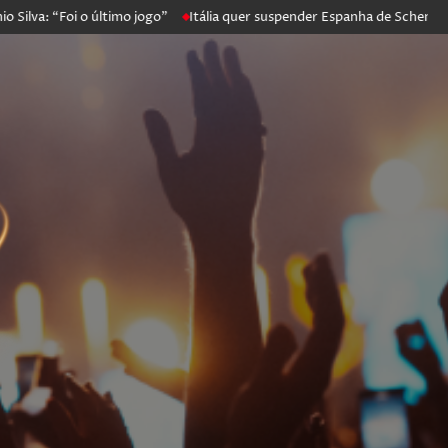
Foi o último jogo”
Itália quer suspender Espanha de Schengen. Madri