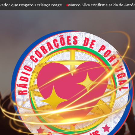
 resgatou criança reage
Marco Silva confirma saída de António Silva: “