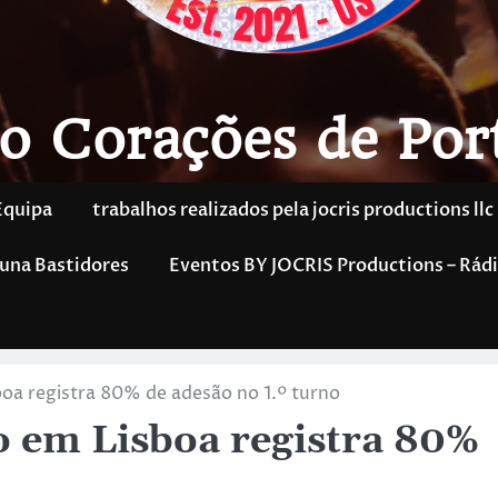
o Corações de Por
Equipa
trabalhos realizados pela jocris productions llc
una Bastidores
Eventos BY JOCRIS Productions – Rádi
boa registra 80% de adesão no 1.º turno
o em Lisboa registra 80%