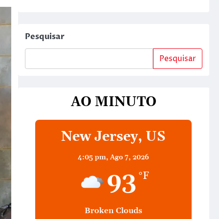
Pesquisar
Pesquisar
AO MINUTO
New Jersey, US
4:05 pm,
Ago 7, 2026
93
°F
Broken Clouds