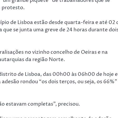
 “um grande piquete” de trabalhadores que se
m protesto.
pio de Lisboa estão desde quarta-feira e até 02 
 a que se junta uma greve de 24 horas durante doi
alisações no vizinho concelho de Oeiras e na
utarquias da região Norte.
distrito de Lisboa, das 00h00 às 06h00 de hoje e
a adesão rondou “os dois terços, ou seja, os 66%”
não estavam completas”, precisou.