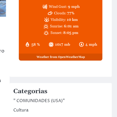
Wind Gust:
9 mph
Clouds:
77%
Visibility:
10 km
Sunrise:
6:01 am
Sunset:
8:05 pm
58 %
1017 mb
4 mph
ro
Weather from OpenWeatherMap
a
Categorias
" COMUNIDADES (USA)"
Cultura