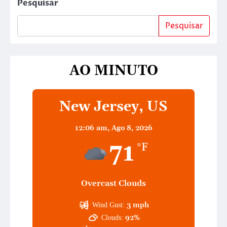
Pesquisar
Pesquisar
AO MINUTO
New Jersey, US
12:06 am,
Ago 8, 2026
71
°F
Overcast Clouds
3 mph
Wind Gust:
92%
Clouds: