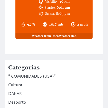
10 km
Visibility:
6:01 am
Sunrise:
8:05 pm
Sunset:
94 %
1017 mb
2 mph
Weather from OpenWeatherMap
Categorias
" COMUNIDADES (USA)"
Cultura
DAKAR
Desporto