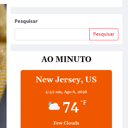
Pesquisar
Pesquisar
AO MINUTO
New Jersey, US
4:42 am,
Ago 6, 2026
74
°F
Few Clouds