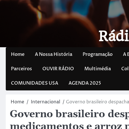
Rádi
Home
A Nossa História
Programação
A 
Parceiros
OUVIR RÁDIO
Multimédia
Col
COMUNIDADES USA
AGENDA 2025
Home
Internacional
Governo brasileiro despach
Governo brasileiro des
medicamentos e arroz 