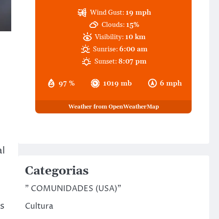
Wind Gust:
19 mph
Clouds:
15%
Visibility:
10 km
Sunrise:
6:00 am
Sunset:
8:07 pm
97 %
1019 mb
6 mph
Weather from OpenWeatherMap
al
Categorias
" COMUNIDADES (USA)"
s
Cultura