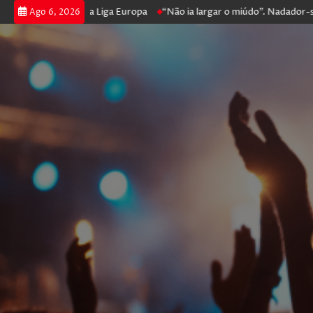
prossegue na Liga Europa
“Não ia largar o miúdo”. Nadador-salvador q
Ago 6, 2026