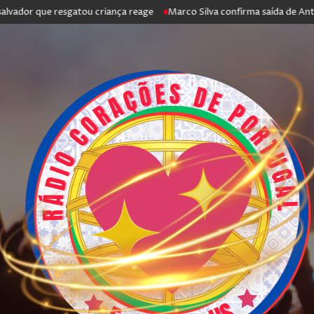
ue resgatou criança reage
Marco Silva confirma saída de António Silva: