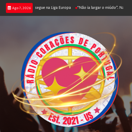
joga poker e prossegue na Liga Europa
“Não ia largar o miúdo”. Nadador-s
Ago 7, 2026