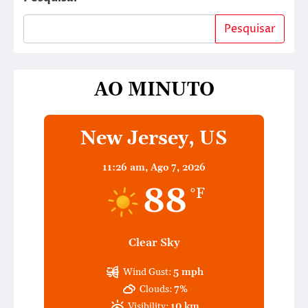
Pesquisar
AO MINUTO
New Jersey, US
11:26 am,
Ago 7, 2026
88
°F
Clear Sky
Wind Gust:
5 mph
Clouds:
7%
Visibility:
10 km