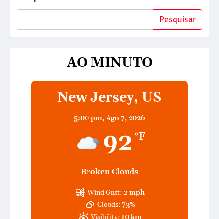
Pesquisar
AO MINUTO
New Jersey, US
5:00 pm,
Ago 7, 2026
92
°F
Broken Clouds
Wind Gust:
2 mph
Clouds:
73%
Visibility:
10 km