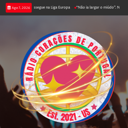
 joga poker e prossegue na Liga Europa
“Não ia largar o miúdo”. Nadador-
Ago 7, 2026