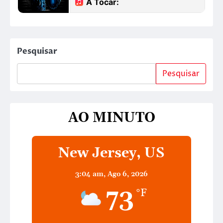
Pesquisar
Pesquisar
AO MINUTO
New Jersey, US
3:04 am,
Ago 6, 2026
73
°F