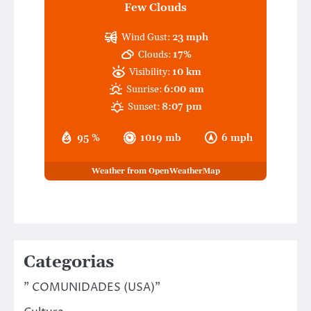
Few Clouds
Wind Gust:
23 mph
Clouds:
17%
Visibility:
10 km
Sunrise:
6:00 am
Sunset:
8:07 pm
95 %
1019 mb
6 mph
Weather from OpenWeatherMap
Categorias
" COMUNIDADES (USA)"