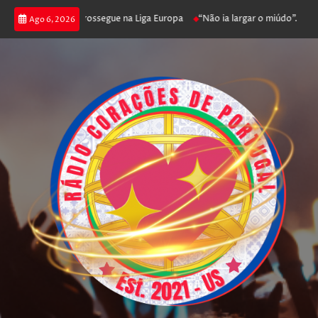
ca joga poker e prossegue na Liga Europa
“Não ia largar o miúdo”. Nadado
Ago 6, 2026