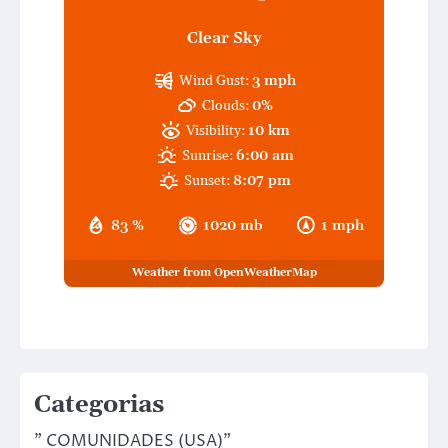
Clear Sky
Wind Gust:
3 mph
Clouds:
0%
Visibility:
10 km
Sunrise:
6:00 am
Sunset:
8:07 pm
83 %
1020 mb
1 mph
Weather from OpenWeatherMap
Categorias
" COMUNIDADES (USA)"