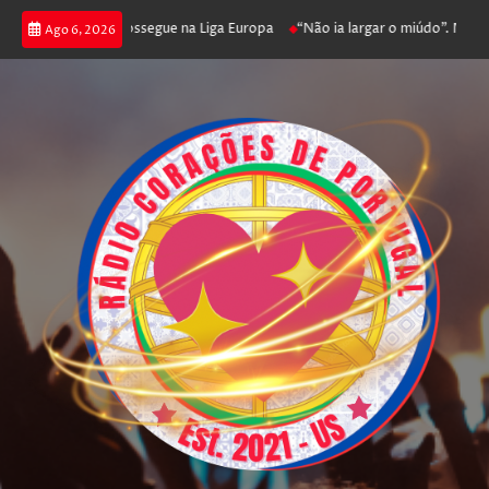
 joga poker e prossegue na Liga Europa
“Não ia largar o miúdo”. Nadador-
Ago 6, 2026