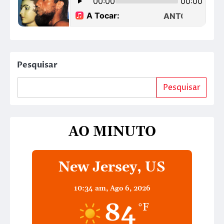
Pesquisar
Pesquisar
AO MINUTO
New Jersey, US
10:34 am,
Ago 6, 2026
84
°F