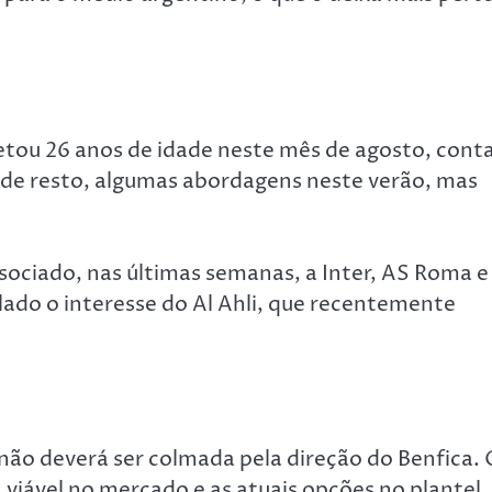
etou 26 anos de idade neste mês de agosto, cont
, de resto, algumas abordagens neste verão, mas
associado, nas últimas semanas, a Inter, AS Roma e
lado o interesse do Al Ahli, que recentemente
l não deverá ser colmada pela direção do Benfica. 
viável no mercado e as atuais opções no plantel