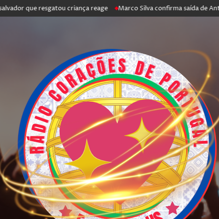
ue resgatou criança reage
Marco Silva confirma saída de António Silva: