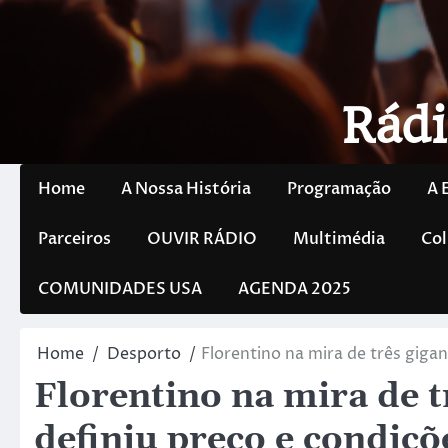
Rádi
Home
A Nossa História
Programação
A 
Parceiros
OUVIR RÁDIO
Multimédia
Col
COMUNIDADES USA
AGENDA 2025
Home
Desporto
Florentino na mira de três gigan
Florentino na mira de tr
definiu preço e condiçõ