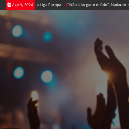
prossegue na Liga Europa
“Não ia largar o miúdo”. Nadador-salvador q
Ago 9, 2026