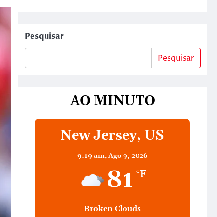
Pesquisar
Pesquisar
AO MINUTO
New Jersey, US
9:19 am,
Ago 9, 2026
81
°F
Broken Clouds