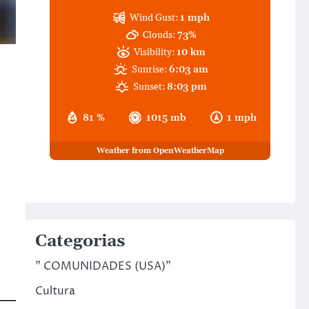
Wind Gust:
1 mph
Clouds:
73%
Visibility:
10 km
Sunrise:
6:03 am
Sunset:
8:03 pm
81 %
1015 mb
1 mph
Weather from OpenWeatherMap
Categorias
" COMUNIDADES (USA)"
Cultura