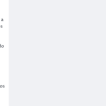
 a
os
do
dos