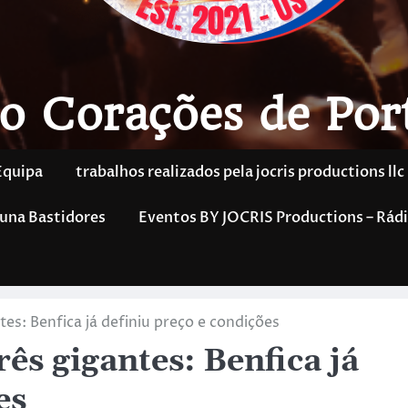
o Corações de Por
Equipa
trabalhos realizados pela jocris productions llc
una Bastidores
Eventos BY JOCRIS Productions – Rádi
tes: Benfica já definiu preço e condições
ês gigantes: Benfica já
es