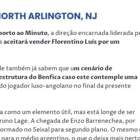
porto ao Minuto
, a direção encarnada liderada p
as
aceitará vender Florentino Luís por um
le também já sabem que u
m cenário de
estrutura do Benfica caso este contemple uma
do jogador luso-angolano no final da presente
a como um elemento útil, mas está longe de ser
Bruno Lage. A chegada de Enzo Barrenechea, por
 formado no Seixal para segundo plano. O mesmo 
 para o médio argentino, o que o deixa mais pert