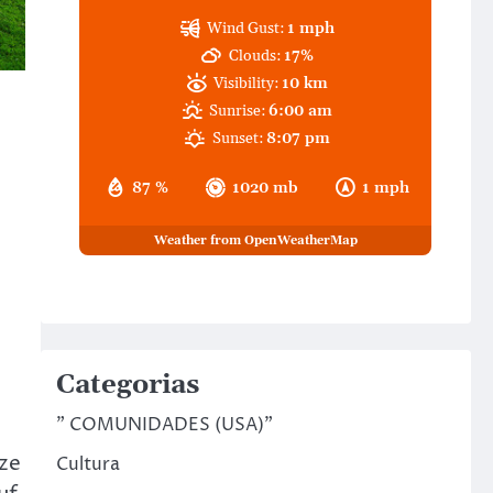
Wind Gust:
1 mph
Clouds:
17%
Visibility:
10 km
Sunrise:
6:00 am
Sunset:
8:07 pm
87 %
1020 mb
1 mph
Weather from OpenWeatherMap
Categorias
" COMUNIDADES (USA)"
eze
Cultura