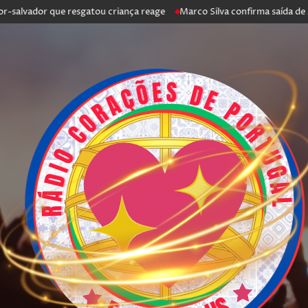
dor que resgatou criança reage
Marco Silva confirma saída de António 