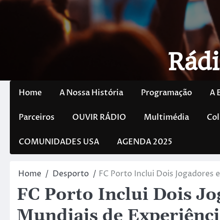
Rádi
Home
A Nossa História
Programação
A 
Parceiros
OUVIR RÁDIO
Multimédia
Col
COMUNIDADES USA
AGENDA 2025
Home
Desporto
FC Porto Inclui Dois Jogadores
FC Porto Inclui Dois J
Mundiais de Experiênc