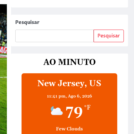
Pesquisar
Pesquisar
AO MINUTO
New Jersey, US
11:41 pm,
Ago 6, 2026
79
°F
Few Clouds