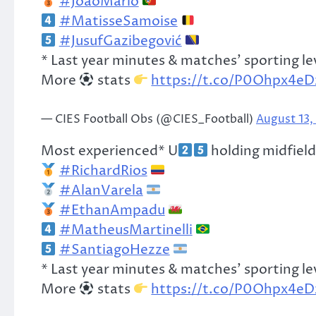
#JoaoMario
#MatisseSamoise
#JusufGazibegović
* Last year minutes & matches' sporting le
More
stats
https://t.co/P0Ohpx4eD
— CIES Football Obs (@CIES_Football)
August 13,
Most experienced* U
holding midfiel
#RichardRios
#AlanVarela
#EthanAmpadu
#MatheusMartinelli
#SantiagoHezze
* Last year minutes & matches' sporting le
More
stats
https://t.co/P0Ohpx4eD