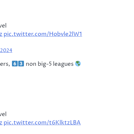
vel
z
pic.twitter.com/Hobvle2lW1
 2024
ders,
non big-5 leagues
vel
z
pic.twitter.com/t6KlktzLBA