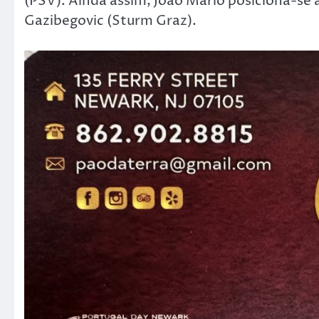
(PSV). Ainda assim, João Mário posiciona-se 
Gazibegovic (Sturm Graz).