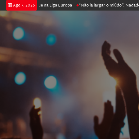
er e prossegue na Liga Europa
“Não ia largar o miúdo”. Nadador-salva
Ago 7, 2026