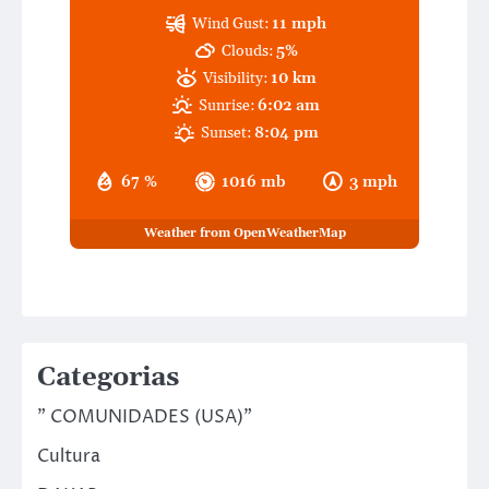
Wind Gust:
11 mph
Clouds:
5%
Visibility:
10 km
Sunrise:
6:02 am
Sunset:
8:04 pm
67 %
1016 mb
3 mph
Weather from OpenWeatherMap
Categorias
" COMUNIDADES (USA)"
Cultura