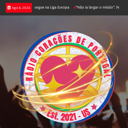
joga poker e prossegue na Liga Europa
“Não ia largar o miúdo”. Nadador-s
Ago 8, 2026