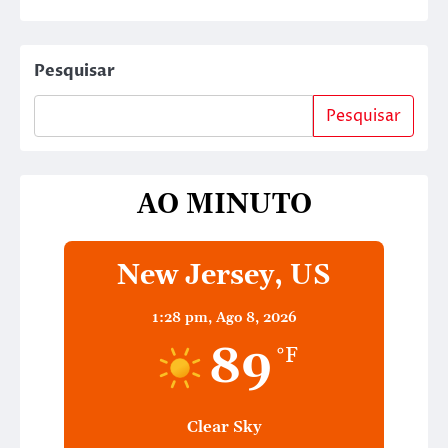
Pesquisar
Pesquisar
AO MINUTO
New Jersey, US
1:28 pm,
Ago 8, 2026
89
°F
Clear Sky