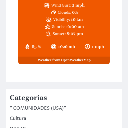
Wind Gust:
2 mph
Clouds:
0%
Visibility:
10 km
Sunrise:
6:00 am
Sunset:
8:07 pm
85 %
1020 mb
1 mph
Weather from OpenWeatherMap
Categorias
" COMUNIDADES (USA)"
Cultura