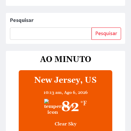
Pesquisar
Pesquisar
AO MINUTO
New Jersey, US
10:13 am,
Ago 6, 2026
82
°F
Clear Sky