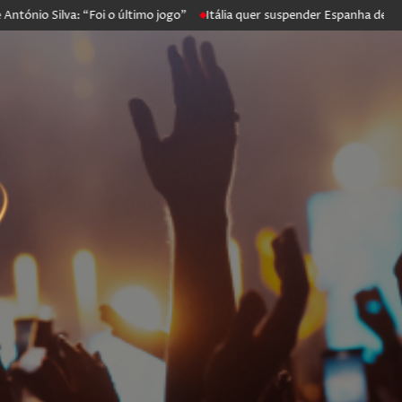
o Silva: “Foi o último jogo”
Itália quer suspender Espanha de Scheng