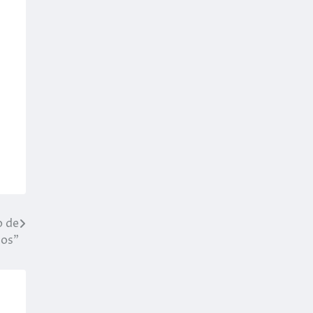
o de
dos”