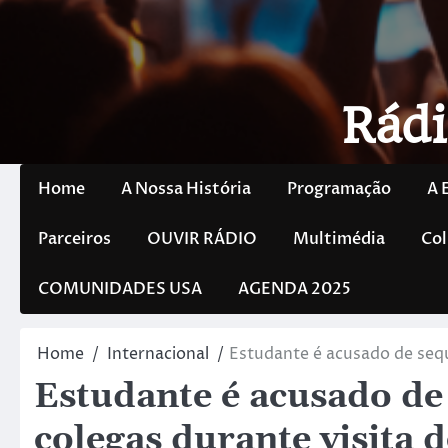
Rádi
Home
A Nossa História
Programação
A 
Parceiros
OUVIR RÁDIO
Multimédia
Col
COMUNIDADES USA
AGENDA 2025
Home
Internacional
Estudante é acusado de sequ
Estudante é acusado de
colegas durante visita 