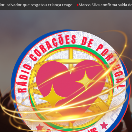
vador que resgatou criança reage
Marco Silva confirma saída de Antóni