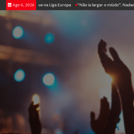
poker e prossegue na Liga Europa
“Não ia largar o miúdo”. Nadador-sal
Ago 6, 2026