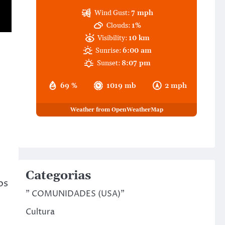
Wind Gust:
7 mph
Clouds:
1%
Visibility:
10 km
Sunrise:
6:00 am
Sunset:
8:07 pm
69 %
1019 mb
2 mph
Weather from OpenWeatherMap
Categorias
os
" COMUNIDADES (USA)"
Cultura