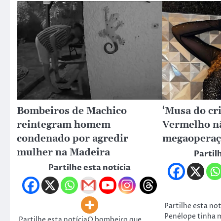
Bombeiros de Machico
‘Musa do c
reintegram homem
Vermelho n
condenado por agredir
megaoperaç
mulher na Madeira
Partil
Partilhe esta notícia
Partilhe esta not
Penélope tinha m
Partilhe esta notíciaO bombeiro que