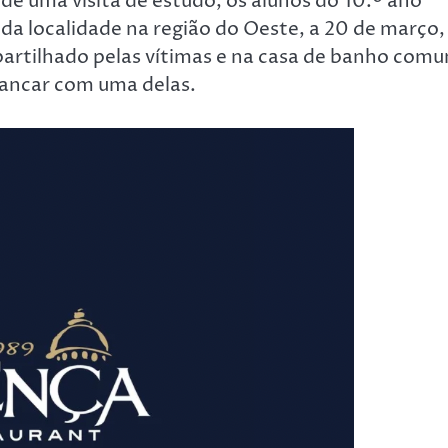
 de uma visita de estudo, os alunos do 10.º ano
da localidade na região do Oeste, a 20 de março,
partilhado pelas vítimas e na casa de banho com
rancar com uma delas.