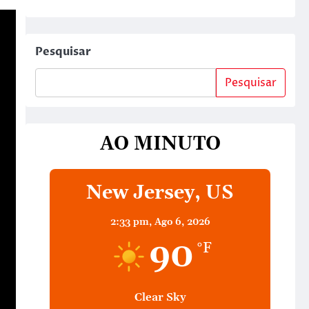
Pesquisar
Pesquisar
AO MINUTO
New Jersey, US
2:33 pm,
Ago 6, 2026
90
°F
Clear Sky