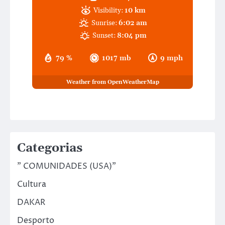
Visibility:
10 km
Sunrise:
6:02 am
Sunset:
8:04 pm
79 %
1017 mb
9 mph
Weather from OpenWeatherMap
Categorias
" COMUNIDADES (USA)"
Cultura
DAKAR
Desporto