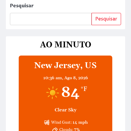
Pesquisar
Pesquisar
AO MINUTO
New Jersey, US
10:36 am,
Ago 8, 2026
84
°F
Clear Sky
Wind Gust:
14 mph
Clouds:
7%