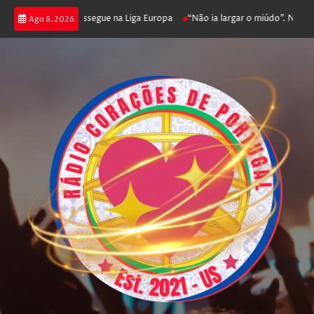
a joga poker e prossegue na Liga Europa
“Não ia largar o miúdo”. Nadador
Ago 8, 2026