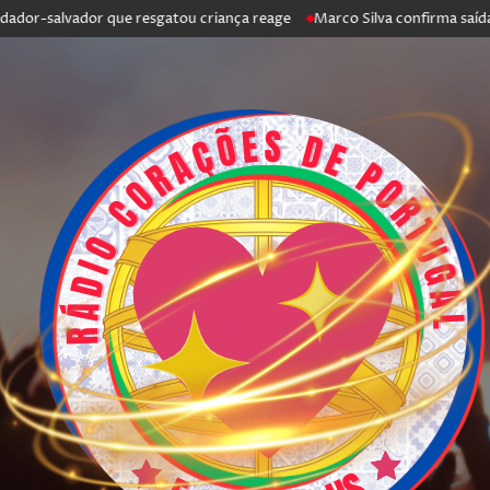
salvador que resgatou criança reage
Marco Silva confirma saída de Ant