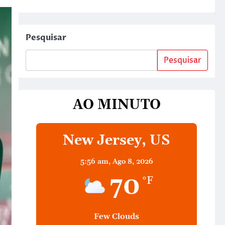
Pesquisar
Pesquisar
AO MINUTO
New Jersey, US
5:56 am,
Ago 8, 2026
70
°F
Few Clouds