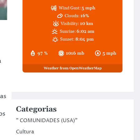
Wind Gust:
5 mph
Clouds:
16%
Visibility:
10 km
Sunrise:
6:02 am
Sunset:
8:04 pm
97 %
1016 mb
5 mph
a
Weather from OpenWeatherMap
das
Categorias
os
" COMUNIDADES (USA)"
Cultura