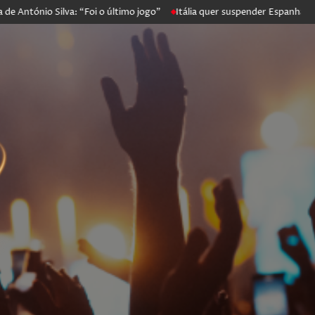
ónio Silva: “Foi o último jogo”
Itália quer suspender Espanha de Sch