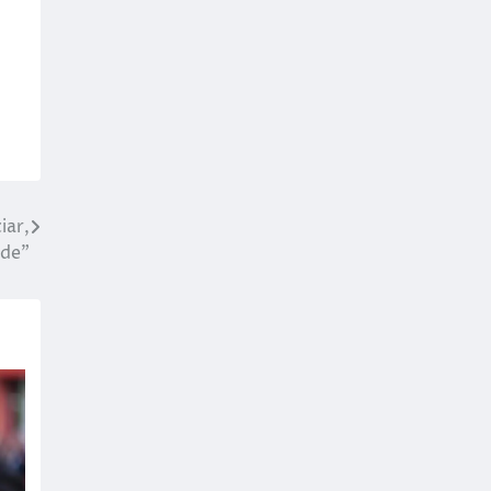
iar,
rde”