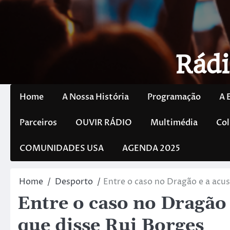
Rádi
Home
A Nossa História
Programação
A 
Parceiros
OUVIR RÁDIO
Multimédia
Col
COMUNIDADES USA
AGENDA 2025
Home
Desporto
Entre o caso no Dragão e a acus
Entre o caso no Dragão 
que disse Rui Borges