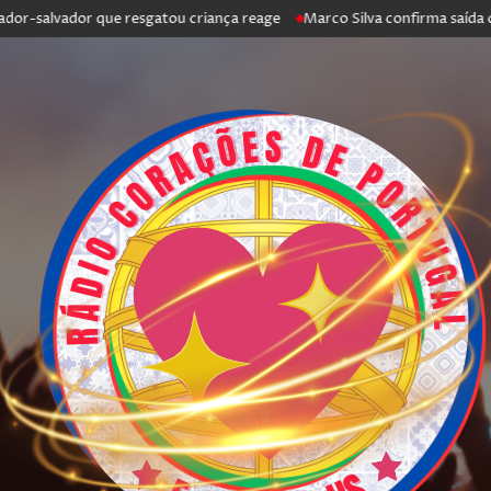
lvador que resgatou criança reage
Marco Silva confirma saída de Antón