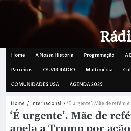
Rádi
Home
A Nossa História
Programação
A 
Parceiros
OUVIR RÁDIO
Multimédia
Col
COMUNIDADES USA
AGENDA 2025
Home
Internacional
‘É urgente’. Mãe de refém 
‘É urgente’. Mãe de re
apela a Trump por ação