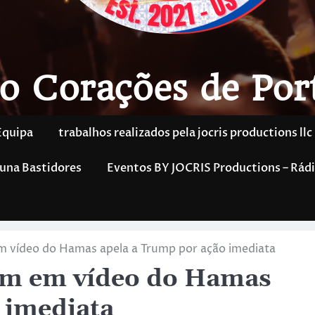
o Corações de Por
Equipa
trabalhos realizados pela jocris productions llc
una Bastidores
Eventos BY JOCRIS Productions – Rádi
em vídeo do Hamas apela a Trump por ação imediata
fém em vídeo do Hamas
 imediata