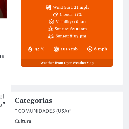
Wind Gust:
21 mph
Clouds:
11%
Visibility:
10 km
Sunrise:
6:00 am
Sunset:
8:07 pm
94 %
1019 mb
6 mph
as
Weather from OpenWeatherMap
el
Categorias
ra”
" COMUNIDADES (USA)"
Cultura