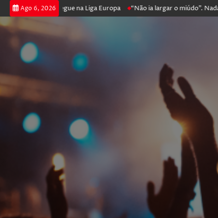
poker e prossegue na Liga Europa
“Não ia largar o miúdo”. Nadador-sa
Ago 6, 2026