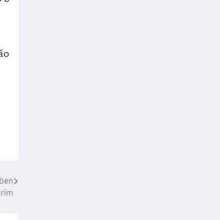
tão
uben
rim