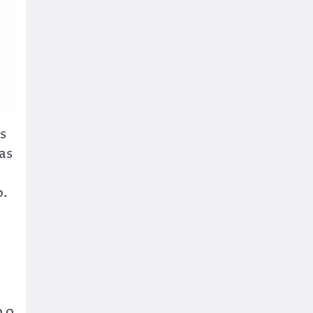
s
as
o.
o o