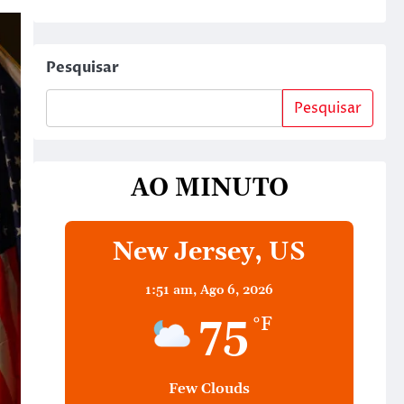
Pesquisar
Pesquisar
AO MINUTO
New Jersey, US
1:51 am,
Ago 6, 2026
75
°F
Few Clouds