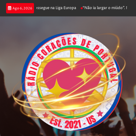
 joga poker e prossegue na Liga Europa
“Não ia largar o miúdo”. Nadador
Ago 6, 2026