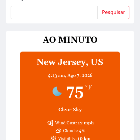
Pesquisar
AO MINUTO
New Jersey, US
4:13 am,
Ago 7, 2026
75
°F
Clear Sky
Wind Gust:
12 mph
Clouds:
4%
Visibility:
10 km