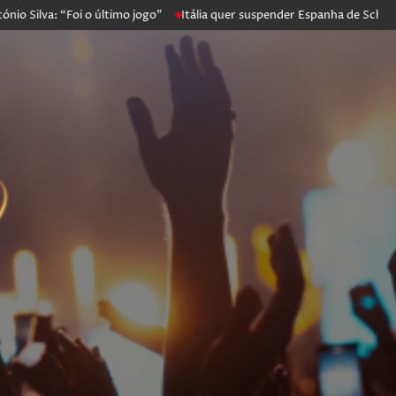
va: “Foi o último jogo”
Itália quer suspender Espanha de Schengen. 