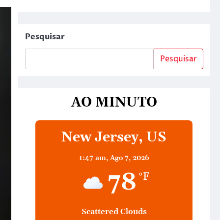
Pesquisar
Pesquisar
AO MINUTO
New Jersey, US
1:47 am,
Ago 7, 2026
78
°F
Scattered Clouds