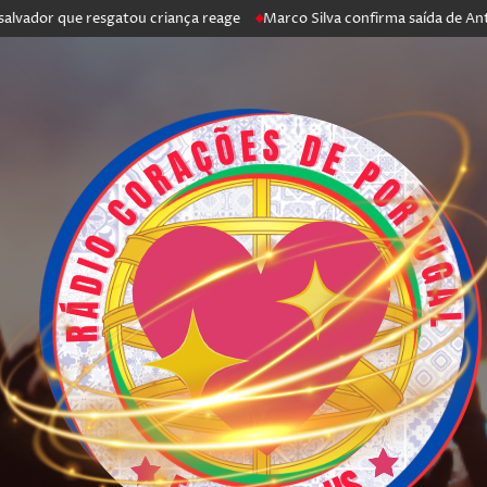
r que resgatou criança reage
Marco Silva confirma saída de António Sil