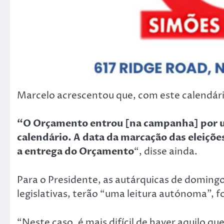
Marcelo acrescentou que, com este calendár
“O Orçamento entrou [na campanha] por u
calendário. A data da marcação das eleições
a entrega do Orçamento
“, disse ainda.
Para o Presidente, as autárquicas de domingo
legislativas, terão “uma leitura autónoma”, f
“Neste caso, é mais difícil de haver aquilo qu