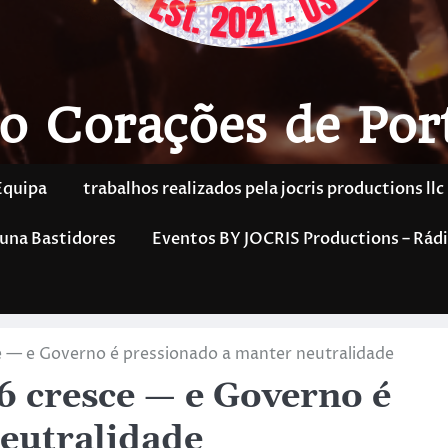
o Corações de Por
Equipa
trabalhos realizados pela jocris productions llc
una Bastidores
Eventos BY JOCRIS Productions – Rádi
 — e Governo é pressionado a manter neutralidade
 cresce — e Governo é
eutralidade