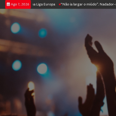
 e prossegue na Liga Europa
“Não ia largar o miúdo”. Nadador-salvado
Ago 7, 2026