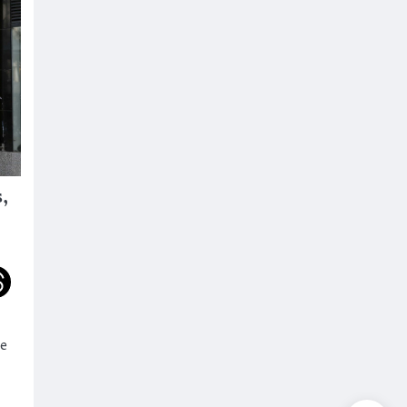
,
ue
s