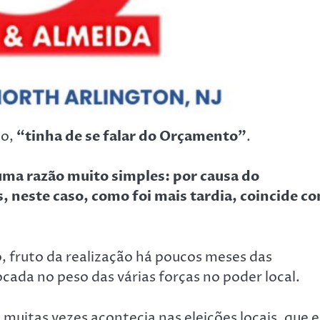
io,
“tinha de se falar do Orçamento”
.
ma razão muito simples: por causa do
, neste caso, como foi mais tardia, coincide c
, fruto da realização há poucos meses das
ocada no peso das várias forças no poder local.
e muitas vezes acontecia nas eleições locais, que 