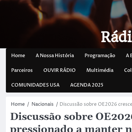
Rádi
Home
A Nossa História
Programação
A 
Parceiros
OUVIR RÁDIO
Multimédia
Col
COMUNIDADES USA
AGENDA 2025
Home
Nacionais
Discussão sobre OE2026 cresce
Discussão sobre OE2026
pressionado a manter n