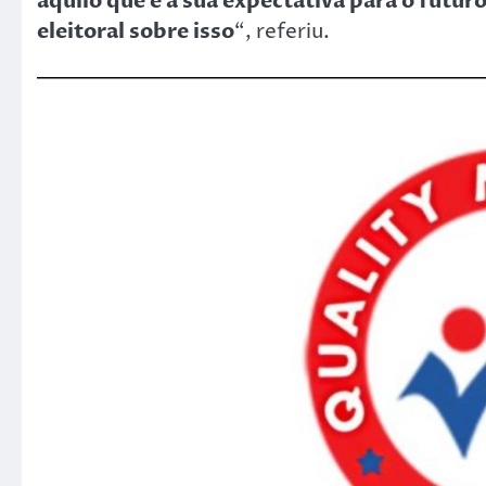
aquilo que é a sua expectativa para o futu
eleitoral sobre isso
“, referiu.