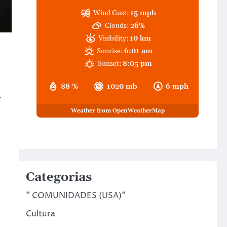
Wind Gust:
15 mph
Clouds:
26%
Visibility:
10 km
Sunrise:
6:01 am
Sunset:
8:05 pm
88 %
1020 mb
6 mph
r
Weather from OpenWeatherMap
Categorias
" COMUNIDADES (USA)"
Cultura