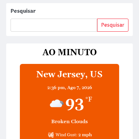
Pesquisar
Pesquisar
AO MINUTO
New Jersey, US
2:36 pm,
Ago 7, 2026
93
°F
Broken Clouds
Wind Gust:
2 mph