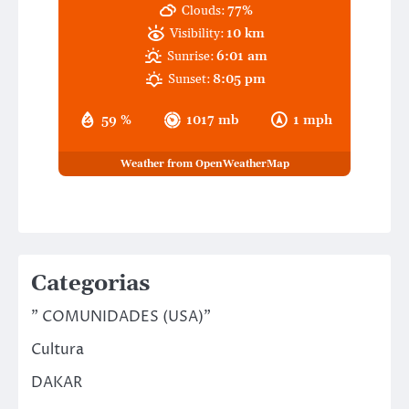
Clouds:
77%
Visibility:
10 km
Sunrise:
6:01 am
Sunset:
8:05 pm
59 %
1017 mb
1 mph
Weather from OpenWeatherMap
Categorias
" COMUNIDADES (USA)"
Cultura
DAKAR