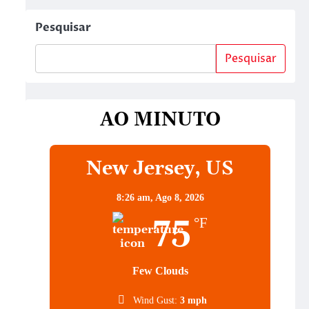
Pesquisar
Pesquisar
AO MINUTO
New Jersey, US
8:26 am,
Ago 8, 2026
75
°F
Few Clouds
Wind Gust:
3 mph