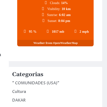
Clouds:
14%
Visibility:
10 km
Sunrise:
6:02 am
Sunset:
8:04 pm
95 %
1017 mb
2 mph
Weather from OpenWeatherMap
a
Categorias
" COMUNIDADES (USA)"
Cultura
DAKAR