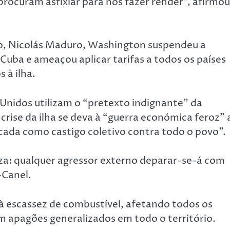
rocuram asfixiar para nos fazer render”, afirmou
o, Nicolás Maduro, Washington suspendeu a
Cuba e ameaçou aplicar tarifas a todos os países
 à ilha.
Unidos utilizam o “pretexto indignante” da
rise da ilha se deva à “guerra económica feroz” 
cada como castigo coletivo contra todo o povo”.
za: qualquer agressor externo deparar-se-á com
-Canel.
 escassez de combustível, afetando todos os
m apagões generalizados em todo o território.