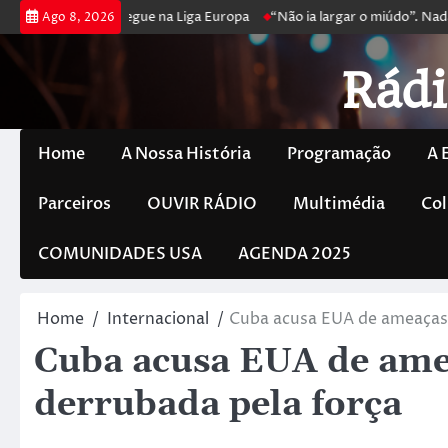
joga poker e prossegue na Liga Europa
“Não ia largar o miúdo”. Nadad
Ago 8, 2026
Rádi
Home
A Nossa História
Programação
A 
Parceiros
OUVIR RÁDIO
Multimédia
Col
COMUNIDADES USA
AGENDA 2025
Home
Internacional
Cuba acusa EUA de ameaças 
Cuba acusa EUA de amea
derrubada pela força