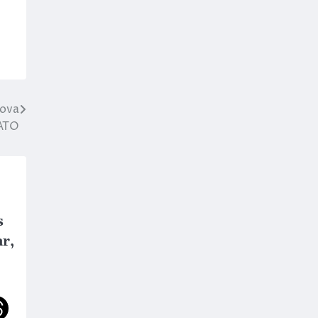
nova
NATO
s
r,