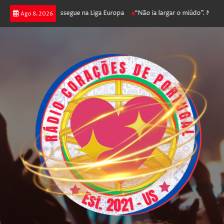
 joga poker e prossegue na Liga Europa
“Não ia largar o miúdo”. Nadador
Ago 8, 2026