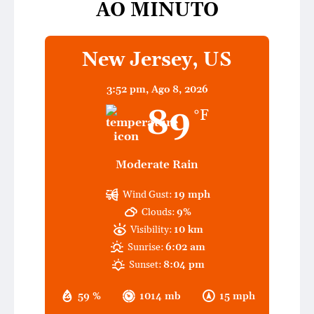
AO MINUTO
New Jersey, US
3:52 pm,
Ago 8, 2026
89
°F
Moderate Rain
Wind Gust:
19 mph
Clouds:
9%
Visibility:
10 km
Sunrise:
6:02 am
Sunset:
8:04 pm
59 %
1014 mb
15 mph