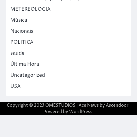
METEREOLOGIA
Música
Nacionais
POLITICA
saude
Última Hora
Uncategorized
USA
Copyright © 2023 OMESTÚDIOS | Ace News by
Ascendoor
|
Powered by
WordPress
.