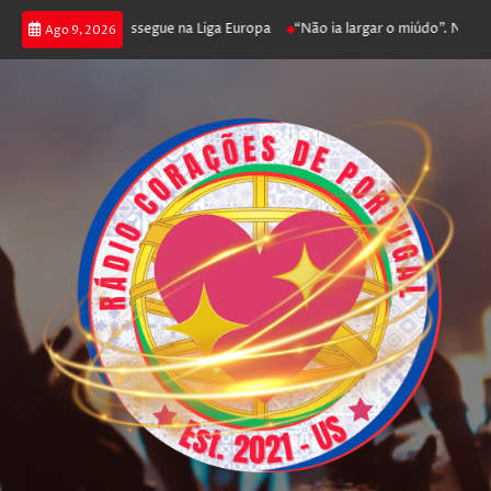
 joga poker e prossegue na Liga Europa
“Não ia largar o miúdo”. Nadador-
Ago 9, 2026