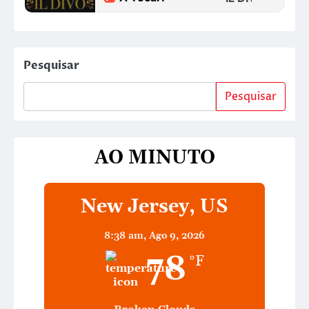
Pesquisar
Pesquisar
AO MINUTO
New Jersey, US
8:38 am,
Ago 9, 2026
78
°F