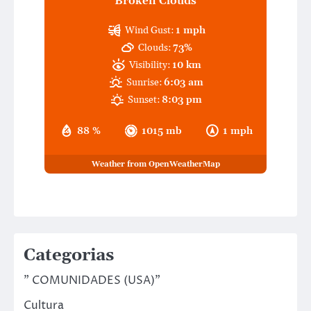
Broken Clouds
Wind Gust:
1 mph
Clouds:
73%
Visibility:
10 km
Sunrise:
6:03 am
Sunset:
8:03 pm
88 %
1015 mb
1 mph
Weather from OpenWeatherMap
Categorias
" COMUNIDADES (USA)"
Cultura