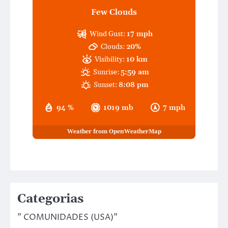
Few Clouds
Wind Gust:
17 mph
Clouds:
20%
Visibility:
10 km
Sunrise:
5:59 am
Sunset:
8:08 pm
94 %
1019 mb
7 mph
Weather from OpenWeatherMap
Categorias
" COMUNIDADES (USA)"