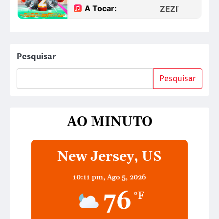
Pesquisar
Pesquisar
AO MINUTO
New Jersey, US
10:11 pm,
Ago 5, 2026
76
°F