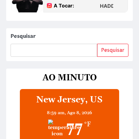
Pesquisar
Pesquisar
AO MINUTO
New Jersey, US
8:59 am,
Ago 8, 2026
77
°F