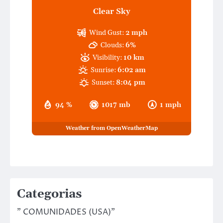
Clear Sky
Wind Gust:
2 mph
Clouds:
6%
Visibility:
10 km
Sunrise:
6:02 am
Sunset:
8:04 pm
94 %
1017 mb
1 mph
Weather from OpenWeatherMap
Categorias
" COMUNIDADES (USA)"