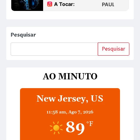
Pesquisar
Pesquisar
AO MINUTO
New Jersey, US
11:58 am,
Ago 7, 2026
89
°F