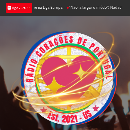
oker e prossegue na Liga Europa
“Não ia largar o miúdo”. Nadador-salvado
Ago 7, 2026