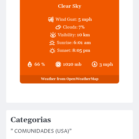
Clear Sky
Wind Gust:
5 mph
Clouds:
7%
Visibility:
10 km
Sunrise:
6:01 am
Sunset:
8:05 pm
66 %
1020 mb
3 mph
Weather from OpenWeatherMap
Categorias
" COMUNIDADES (USA)"