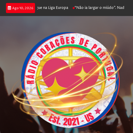
a poker e prossegue na Liga Europa
“Não ia largar o miúdo”. Nadador-salv
Ago 10, 2026