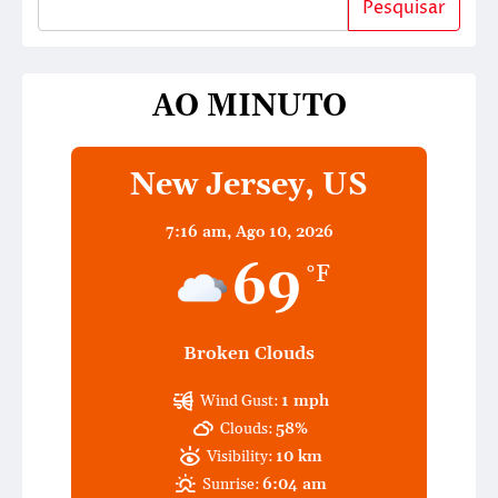
Pesquisar
AO MINUTO
New Jersey, US
7:16 am,
Ago 10, 2026
69
°F
Broken Clouds
Wind Gust:
1 mph
Clouds:
58%
Visibility:
10 km
Sunrise:
6:04 am