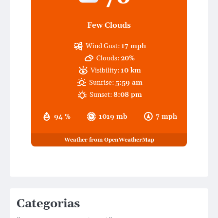
Few Clouds
Wind Gust:
17 mph
Clouds:
20%
Visibility:
10 km
Sunrise:
5:59 am
Sunset:
8:08 pm
94 %
1019 mb
7 mph
Weather from OpenWeatherMap
Categorias