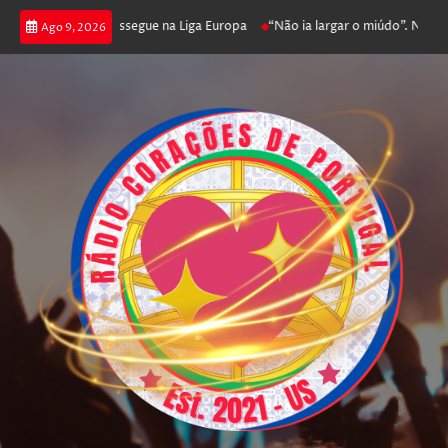
oga poker e prossegue na Liga Europa
“Não ia largar o miúdo”. Nadador-s
Ago 9, 2026