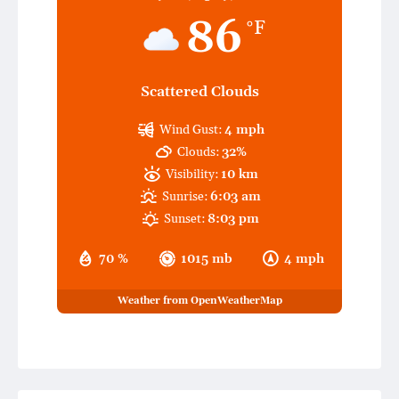
86
°F
Scattered Clouds
Wind Gust:
4 mph
Clouds:
32%
Visibility:
10 km
Sunrise:
6:03 am
Sunset:
8:03 pm
70 %
1015 mb
4 mph
Weather from OpenWeatherMap