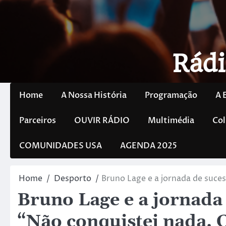
Rádi
Home
A Nossa História
Programação
A 
Parceiros
OUVIR RÁDIO
Multimédia
Col
COMUNIDADES USA
AGENDA 2025
Home
Desporto
Bruno Lage e a jornada de suce
Bruno Lage e a jornada 
“Não conquistei nada. 