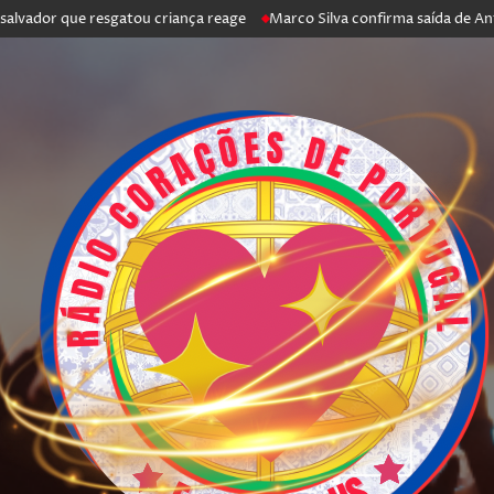
 que resgatou criança reage
Marco Silva confirma saída de António Sil