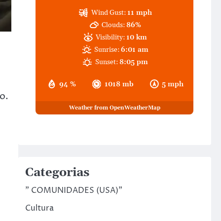
Wind Gust:
11 mph
Clouds:
86%
Visibility:
10 km
Sunrise:
6:01 am
Sunset:
8:05 pm
94 %
1018 mb
5 mph
o.
Weather from OpenWeatherMap
Categorias
" COMUNIDADES (USA)"
Cultura