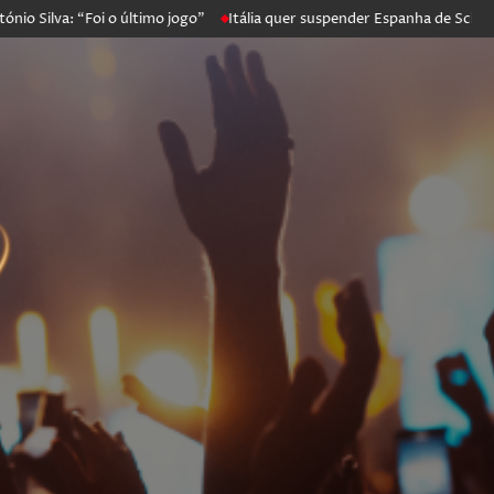
va: “Foi o último jogo”
Itália quer suspender Espanha de Schengen. M