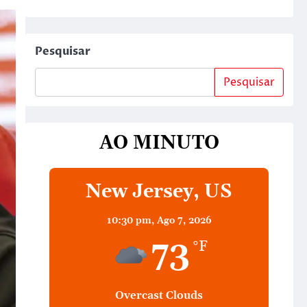
Pesquisar
Pesquisar
AO MINUTO
New Jersey, US
10:30 pm,
Ago 7, 2026
73
°F
Overcast Clouds