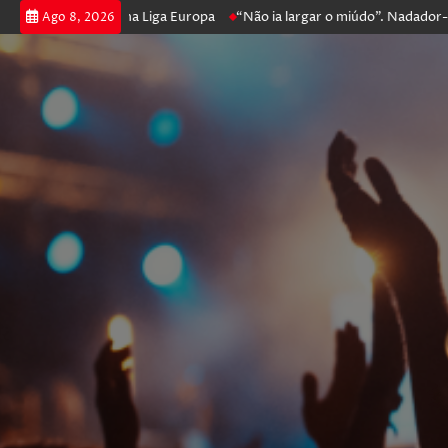
 e prossegue na Liga Europa
“Não ia largar o miúdo”. Nadador-salvador
Ago 8, 2026