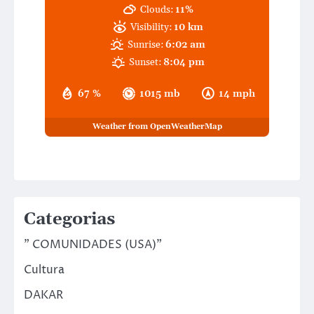
Clouds:
11%
Visibility:
10 km
Sunrise:
6:02 am
Sunset:
8:04 pm
67 %
1015 mb
14 mph
Weather from OpenWeatherMap
Categorias
" COMUNIDADES (USA)"
Cultura
DAKAR