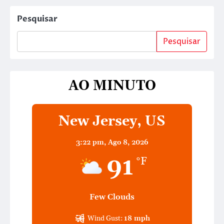
Pesquisar
Pesquisar
AO MINUTO
New Jersey, US
3:22 pm,
Ago 8, 2026
91
°F
Few Clouds
Wind Gust:
18 mph