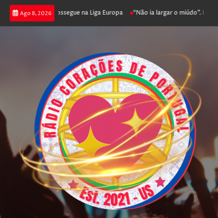
a joga poker e prossegue na Liga Europa
“Não ia largar o miúdo”. Nadador
Ago 8, 2026