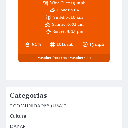
Wind Gust:
19 mph
Clouds:
21%
Visibility:
10 km
Sunrise:
6:02 am
Sunset:
8:04 pm
62 %
1014 mb
15 mph
Weather from OpenWeatherMap
Categorias
" COMUNIDADES (USA)"
Cultura
DAKAR