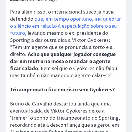
Para além disso, o internacional sueco já havia
defendido
que, em tempo oportuno, iria quebrar
o silêncio em relação à especulação sobre o seu
futuro,
levando mesmo o ex-presidente do
Sporting a dar outra dica a Viktor Gyokeres:
“Tem um agente que se pronuncia a torto e a
direito.
Acho que qualquer jogador consegue
dar um murro na mesa e mandar o agente
ficar calado
. Bem sei que o Gyokeres não falou,
mas também não mandou o agente calar-se”.
Tricampeonato fica em risco sem Gyokeres?
Bruno de Carvalho descartou ainda que uma
eventual saída de Viktor Gyokeres deixe a
‘tremer’ o sonho do tricampeonato do Sporting,
recordando até a desconfiança que se gerou em