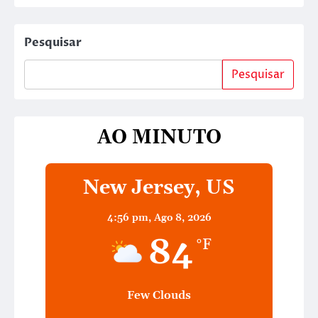
Pesquisar
Pesquisar
AO MINUTO
New Jersey, US
4:56 pm,
Ago 8, 2026
84
°F
Few Clouds