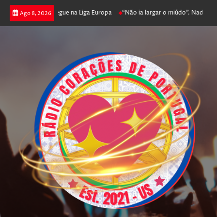
ga poker e prossegue na Liga Europa
“Não ia largar o miúdo”. Nadador-sa
Ago 8, 2026