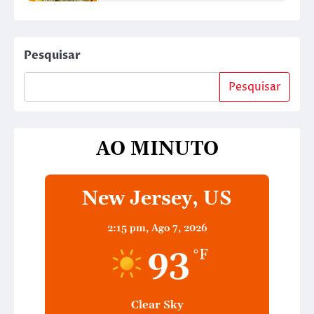
Pesquisar
Pesquisar
AO MINUTO
New Jersey, US
2:15 pm,
Ago 7, 2026
93
°F
Clear Sky