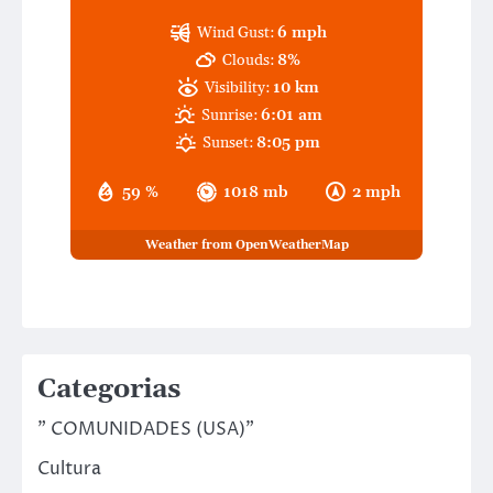
Wind Gust:
6 mph
Clouds:
8%
Visibility:
10 km
Sunrise:
6:01 am
Sunset:
8:05 pm
59 %
1018 mb
2 mph
Weather from OpenWeatherMap
Categorias
" COMUNIDADES (USA)"
Cultura