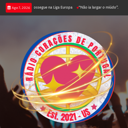
a joga poker e prossegue na Liga Europa
“Não ia largar o miúdo”. Nadador
Ago 7, 2026